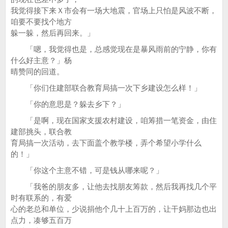
我觉得接下来Ｘ市会有一场大地震，官场上只怕是风波不断，
咱要不要找个地方
躲一躲，然后再回来。」
「嗯，我觉得也是，总感觉现在是暴风雨前的宁静，你有
什么好主意？」杨
晴赞同的回道。
「你们住建部联合教育局搞一次下乡建设怎么样！」
「你的意思是？躲去乡下？」
「是啊，现在国家支援农村建设，咱筹措一笔资金，由住
建部挑头，联合教
育局搞一次活动，去下面盖个教学楼，弄个希望小学什么
的！」
「你这个主意不错，可是钱从哪来呢？」
「我爸的朋友多，让他去找朋友筹款，然后我再找几个平
时有联系的，有爱
心的老总和单位，少说捐他个几十上百万的，让干妈那边也出
点力，凑够五百万