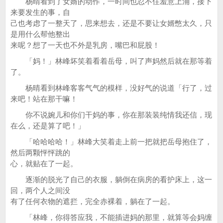
杨晴看到了女婿的动作，一时间也忍不住羞意上涌，接下
来要发生的事，自
己也考虑了一整天了，思来想去，还是不要让女婿憋太久，只
是用什么帮他整出
来呢？想了一天也不外是乳房，嘴巴和屁股！
「妈！」林峰坏笑着看着岳母，叫了声妈然后就在那等着
了。
杨晴看到林峰客客气气的模样，没好气的说道「行了，过
来吧！站在那干嘛！
你不说婉儿和你们干妈的事，你在那装装纯情我还信，现
在么，还是算了吧！」
「哈哈哈哈！」林峰大笑着走上前一把就把岳母抱住了，
然后两颗怦怦跳的
心，就贴在了一起。
逐渐的脱光了自己的衣服，躺倒在病房的看护床上，这一
回，两个人之间没
有了任何衣物的遮拦，完全赤裸着，躺在了一起。
「林峰，你得答应我，不能插进妈的那里，就算等会妈缠