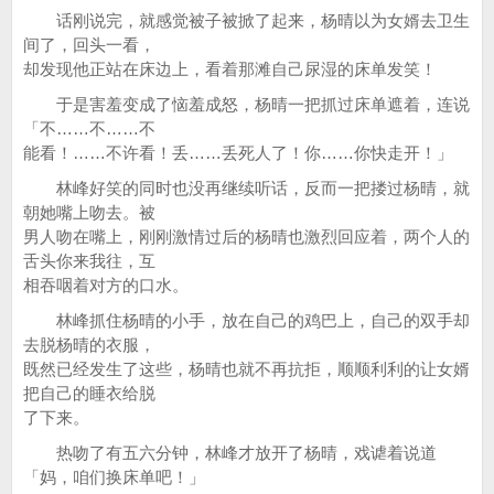
话刚说完，就感觉被子被掀了起来，杨晴以为女婿去卫生
间了，回头一看，
却发现他正站在床边上，看着那滩自己尿湿的床单发笑！
于是害羞变成了恼羞成怒，杨晴一把抓过床单遮着，连说
「不……不……不
能看！……不许看！丢……丢死人了！你……你快走开！」
林峰好笑的同时也没再继续听话，反而一把搂过杨晴，就
朝她嘴上吻去。被
男人吻在嘴上，刚刚激情过后的杨晴也激烈回应着，两个人的
舌头你来我往，互
相吞咽着对方的口水。
林峰抓住杨晴的小手，放在自己的鸡巴上，自己的双手却
去脱杨晴的衣服，
既然已经发生了这些，杨晴也就不再抗拒，顺顺利利的让女婿
把自己的睡衣给脱
了下来。
热吻了有五六分钟，林峰才放开了杨晴，戏谑着说道
「妈，咱们换床单吧！」