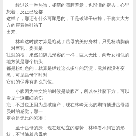
经过这一番热吻，杨晴的满腔羞意，也渐渐的褪去，心里
想着，反正已经都
这样了，那还有什么可顾忌的，于是破罐子破摔，干脆大大方
方的穿着拖鞋站了
出来。
林峰这时候才算是饱览了岳母的美好身材，只见杨晴胸前
一对巨乳，委实是
壮观的很，果然如婉儿形容的一样，巨大无比，两母女相似的
地方就是那个奶头
都是粉红色的，就算是经过这么多年的沉淀，竟然都没有变
黑，可见岳母平时对
它们的保养有多么到位。
小腹因为生文婉的时候是破腹产，所以在肚脐下方，可以
看见一道细细的伤
疤，不过也正因为是破腹产，现在林峰无比的期待插进岳母骚
屄时的感觉，那一
定会是无比的紧凑！
至于岳母的屄，现在这站立的姿势，林峰看不到它的形
状，不过随着岳母的