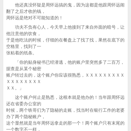
他还真没怀疑是周怀远搞的鬼，因为这都是他跟周怀远闹
翻了之后才收的钱，
周怀远是绝对不可能知道的！
功夫不负有心人，今天早上他接到了来自外面的暗号，让
他注意他的饮食，
于是他吃法的时候，仔细的在餐盘上了找了找，果然在底下的
空格里，找到了一
张粘着的纸条。
「你的贴身秘书已经潜逃，他的账户里突然多了二百万，
据查是从某个秘密
账户转过去的，这个账户你应该很熟悉，ＸＸＸＸＸＸＸＸＸ
ＸＸＸＸＸＸＸＸ
ＸＸ。」
这个账户何止是熟悉，这根本就是他办的！当年跟周怀远
还在省委办公室的
时候，两个铁哥们为了隐秘的走账，找当时在银行工作的老婆
办了两个隐秘账户，
这个显然就是当年周怀远拿走的那一个！两个账户只有末尾的
一个数字不一样，