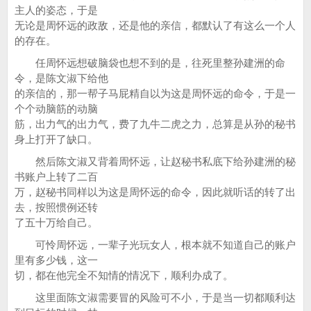
主人的姿态，于是
无论是周怀远的政敌，还是他的亲信，都默认了有这么一个人
的存在。
任周怀远想破脑袋也想不到的是，往死里整孙建洲的命
令，是陈文淑下给他
的亲信的，那一帮子马屁精自以为这是周怀远的命令，于是一
个个动脑筋的动脑
筋，出力气的出力气，费了九牛二虎之力，总算是从孙的秘书
身上打开了缺口。
然后陈文淑又背着周怀远，让赵秘书私底下给孙建洲的秘
书账户上转了二百
万，赵秘书同样以为这是周怀远的命令，因此就听话的转了出
去，按照惯例还转
了五十万给自己。
可怜周怀远，一辈子光玩女人，根本就不知道自己的账户
里有多少钱，这一
切，都在他完全不知情的情况下，顺利办成了。
这里面陈文淑需要冒的风险可不小，于是当一切都顺利达