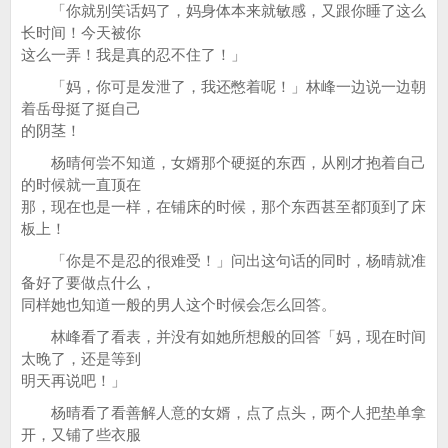
「你就别笑话妈了，妈身体本来就敏感，又跟你睡了这么
长时间！今天被你
这么一弄！我是真的忍不住了！」
「妈，你可是发泄了，我还憋着呢！」林峰一边说一边朝
着岳母挺了挺自己
的阴茎！
杨晴何尝不知道，女婿那个硬挺的东西，从刚才抱着自己
的时候就一直顶在
那，现在也是一样，在铺床的时候，那个东西甚至都顶到了床
板上！
「你是不是忍的很难受！」问出这句话的同时，杨晴就准
备好了要做点什么，
同样她也知道一般的男人这个时候会怎么回答。
林峰看了看表，并没有如她所想般的回答「妈，现在时间
太晚了，还是等到
明天再说吧！」
杨晴看了看善解人意的女婿，点了点头，两个人把垫单拿
开，又铺了些衣服