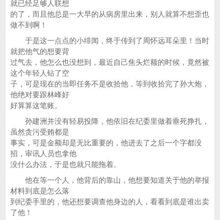
就已经足够人联想
的了，而且他总是一大早的从病房里出来，别人就算不想歪也
做不到啊！
于是这一点点的小绯闻，终于传到了周怀远耳朵里！当时
就把他气的想要背
过气去，他怎么也没想到，最近自己焦头烂额的时候，竟然被
这个年轻人钻了空
子，可是现在的当即任务不是收拾他，等到收拾完了孙大炮，
他绝对要跟林峰好
好算算这笔账。
孙建洲并没有轻易投降，他依旧在纪委里做着垂死挣扎，
虽然贪污受贿都是
事实，可是金额却是无比重要的，他进去了之后一个字都没
招，审讯人员也拿他
没什么办法，于是也就只能拖着。
他在等一个人，他背后的靠山，他想要知道关于他的举报
材料到底是怎么落
到纪委手里的，他还想要调查他身边的人，看看到底是谁出卖
了他！