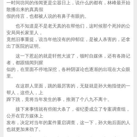
一时间坊间的传闻更是尘嚣日上，说什么的都有，林峰最开始
散播出来的真真假
假的传言，也都被人说的有鼻子有眼的。
也不知道是不是老天真的在帮他们，这时候那个死掉的公
安局局长家里人，
竟然旧事重提，说当年他没有的抑郁症，是被人杀害的，还拿
出了医院的证明。
这一下惹起的就是轩然大波了，顿时自媒体，还有各路记
者，都跟猫闻到腥
似的，在里面不停地深挖，各种阴谋论也逐渐的出现在大众眼
里。
在这群人里面，跳的最厉害的，无疑就是孙大炮指使的一
帮人，这些人，上
蹿下跳，竟将当年发生的事，推测了个八九不离十。
接下来事情就有些闹大条了，省纪委成立了专案调查组，
公开在官方媒体上
发布，决定对当年的案件重启调查，这一下，孙大炮后面的人
也就更加来劲了。