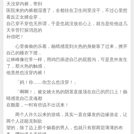
天没穿内裤，带到
医院来的内裤都湿透了，全都挂在卫生间里没干，不过心里想
着反正女婿会穿，
自己穿不穿也无所谓，于是也就没放在心上，就当是给他这几
天辛苦打探消息的
补偿吧！
心里偷偷的乐着，杨晴感觉到火热的身躯靠了过来，撩开
自己的睡衣下摆，
让林峰像往常一样，用鸡巴插进自己的屁股沟，可是意外发生
了，那火热的触感，
他竟然也没穿内裤！
「妈！你……你怎么也没穿！」
「啊啊！」被女婿火热的阴茎直接顶在自己的屄口上！杨
晴感觉自己灵魂都
在颤栗，一时有些说不出话来！
两个人许久以来的游戏，其实一直在爆发的边缘游走，让
两个人还能克制欲
望的，除了边上那个躺着的男人，也就只有那两层薄薄的布