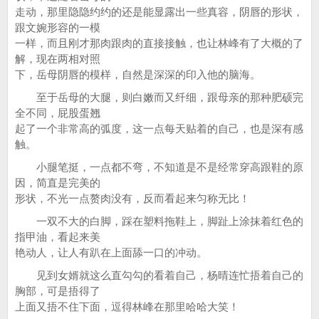
走动，那里隐隐约约的还是能显露出一些真容，阴唇的形状，
跟文婉形容的一模
一样，而且刚才那肉跟肉的直接接触，也让林峰有了大概的了
解，现在两相对照
下，岳母阴唇的模样，自然是深深的印入他的脑海。
至于岳母的大腿，则白嫩而又纤细，跟母亲的那种肥硕完
全不同，屁股蛋翘
起了一个非常高的弧度，这一点每天贴着的自己，也是深有感
触。
小腿笔挺，一点都不弯，不知道是不是经常穿高跟鞋的原
因，简直是完美的
形状，不光一点赘肉没有，反而看起来匀称无比！
一双不大的白脚，踩在塑料拖鞋上，脚趾上涂抹着红色的
指甲油，看起来美
艳动人，让人有趴在上面舔一口的冲动。
见到女婿就这么直勾勾的看着自己，杨晴连忙捂着自己的
胸部，可是捂得了
上面又捂不住下面，逗得林峰在那里哈哈大笑！