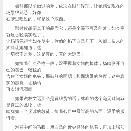
顿时那以前做过的梦，依次在眼前浮现，让她感觉现在的
场景很熟悉，好像
在梦里吃过的，就是这个东西。
那时候想要真正的品尝它，还是个遥不可及的梦，如今竟
就这么轻易实现了，
让杨晴觉得恍如在梦中，偷偷的掐了自己几下，脸颊上传来的
疼痛让她知道，这
一切都不是梦，这是真的，真的大鸡巴！
如捧着什么圣物一般，双手握着女婿的棒体，杨晴张开自
己的嘴巴，轻轻的
含住了女婿的龟头，那鼓胀的两腮，和那滚烫的热度，这种真
实的感觉，让杨晴
再次泪流满面。
如果说林文远那个是冒牌货的话，林峰的这个毫无疑问就
是真正的圣物，杨
晴犹如一个虔诚的教徒，捧着心目中最崇高的东西，温柔的服
侍着。
对着中间的马眼，用自己的舌尖轻轻的舔着，再加上强烈