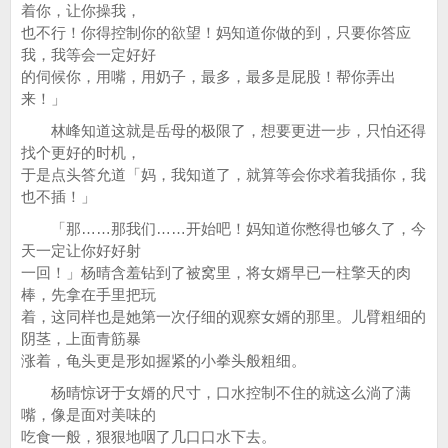
着你，让你操我，
也不行！你得控制你的欲望！妈知道你做的到，只要你答应
我，我等会一定好好
的伺候你，用嘴，用奶子，最多，最多是屁股！帮你弄出
来！」
林峰知道这就是岳母的极限了，想要更进一步，只怕还得
找个更好的时机，
于是点头答允道「妈，我知道了，就算等会你求着我插你，我
也不插！」
「那……那我们……开始吧！妈知道你憋得也够久了，今
天一定让你好好射
一回！」杨晴含羞钻到了被窝里，将女婿早已一柱擎天的肉
棒，先拿在手里把玩
着，这同样也是她第一次仔细的观察女婿的那里。儿臂粗细的
阴茎，上面青筋暴
涨着，龟头更是形如握紧的小拳头般粗细。
杨晴惊讶于女婿的尺寸，口水控制不住的就这么淌了满
嘴，像是面对美味的
吃食一般，狠狠地咽了几口口水下去。