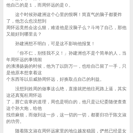
他自己的是１，而周怀远的是０。
这个时候孙建洲这个心里的恨啊！简直气的脑子都要炸
了，他怎么也没想到
周怀远竟然会这么狠，难道他是没脑子么？斗垮了自己，那他
又能好到哪里去？
孙建洲想不明白，可是这不影响他报复！
「你不仁，别怪我不义！」孙建洲也不是个简单的人，当
年周怀远的事情闹
的沸沸扬扬的时候，他为了以防万一，也给自己留了一手，只
是他原本想拿着这
个东西等以后威胁周怀远，好换取点自己的利益。
没想到姓周的做事这么绝，直接就把他往死路上逼，其实
这还真冤枉周怀远
了，唇亡齿寒的道理，周也是明白的，他只是让纪委随便查查
这个孙大炮，给他
找些麻烦，而做到这一步，这一切的一切，都要归功于陈文淑
的功劳。
随着陈文淑在周怀远家里的地位越发稳固，俨然已经是女