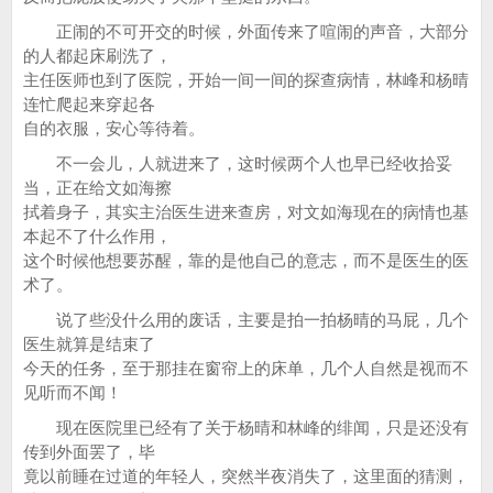
正闹的不可开交的时候，外面传来了喧闹的声音，大部分
的人都起床刷洗了，
主任医师也到了医院，开始一间一间的探查病情，林峰和杨晴
连忙爬起来穿起各
自的衣服，安心等待着。
不一会儿，人就进来了，这时候两个人也早已经收拾妥
当，正在给文如海擦
拭着身子，其实主治医生进来查房，对文如海现在的病情也基
本起不了什么作用，
这个时候他想要苏醒，靠的是他自己的意志，而不是医生的医
术了。
说了些没什么用的废话，主要是拍一拍杨晴的马屁，几个
医生就算是结束了
今天的任务，至于那挂在窗帘上的床单，几个人自然是视而不
见听而不闻！
现在医院里已经有了关于杨晴和林峰的绯闻，只是还没有
传到外面罢了，毕
竟以前睡在过道的年轻人，突然半夜消失了，这里面的猜测，