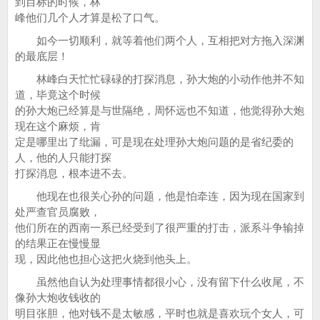
到目标的时候，林
峰他们几个人才算是松了口气。
如今一切顺利，就等着他们两个人，互相把对方拖入深渊
的最底层！
林峰白天忙忙碌碌的打探消息，孙大炮的小动作他并不知
道，毕竟这个时候
的孙大炮已经算是与世隔绝，周怀远也不知道，他觉得孙大炮
现在这个麻烦，肯
定是哪里出了纰漏，可是现在处理孙大炮问题的是省纪委的
人，他的人只能打探
打探消息，根本进不去。
他现在也很关心孙的问题，他是怕牵连，因为现在国家到
处严查官员腐败，
他们所在的西南一系已经受到了很严重的打击，派系斗争输掉
的结果正在慢慢显
现，因此他也担心这把火烧到他头上。
虽然他自认为处理事情都很小心，没有留下什么收尾，不
像孙大炮收钱收的
明目张胆，他对钱不是太敏感，平时也就是喜欢玩个女人，可