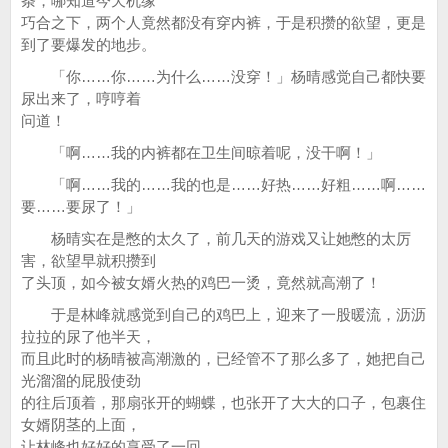
条，哪知道今天机缘
巧合之下，两个人竟然都没有穿内裤，于是积攒的欲望，更是
到了要爆发的地步。
「你……你……为什么……没穿！」杨晴感觉自己都快要
尿出来了，哼哼着
问道！
「啊……我的内裤都在卫生间晾着呢，没干啊！」
「啊……我的……我的也是……好热……好粗……啊……
要……要尿了！」
杨晴实在是憋的太久了，前几天的游戏又让她憋的太厉
害，欲望早就积攒到
了头顶，如今被女婿火热的鸡巴一烫，竟然就高潮了！
于是林峰就感觉到自己的鸡巴上，迎来了一股暖流，沥沥
拉拉的尿了他半天，
而且此时的杨晴被高潮激的，已经管不了那么多了，她把自己
光溜溜的屁股使劲
的往后顶着，那扇张开的蝴蝶，也张开了大大的口子，包裹住
女婿阴茎的上面，
让林峰也好好的享受了一回。