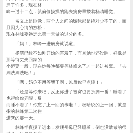
肆了许多，现在林
峰一过十二点，就偷偷摸摸的跑去病房里搂着杨晴睡觉。
名义上是睡觉，两个人之间的暧昧那是绝对少不了的，而
且因为心情的放松，
现在林峰要远远比第一天做的过分的多。
「妈！」林峰一进病房就说道。
杨晴已经不如刚开始的害羞了，而且她也还没睡，好像是
那等待丈夫回家的
小娇妻一般，现在她每晚都要等林峰来了才一起进被窝。「去
刷洗刷洗吧！」
「嗯，妈你不用等我了啊，以后你早点睡！」
「还是等你来吧，反正你进了被窝也要折腾一番！睡着了
也得给你弄醒，反
而睡不着了！你忘了上一回的事啦！」杨晴说的上一回，就是
指的林峰第二次住
进来的那一天。
林峰半夜摸了进来，发现岳母已经睡着，倒也没敢做的很