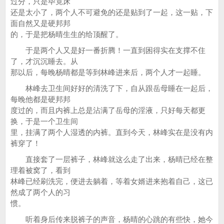
过分，只是毕竟床
还是太小了，两个人不可避免的还是贴到了一起，这一贴，下
面自然又是硬邦邦
的，于是把杨晴生生的给顶醒了。
于是两个人又是好一番折腾！一直到困得实在支撑不住
了，才沉沉睡去。从
那以后，每晚杨晴都是等到林峰进来后，两个人才一起睡。
林峰去卫生间好好的清洗了下，自从跟岳母睡在一起后，
每晚他都是硬邦邦
度过的，而且内裤上总是沾满了岳母的淫液，只好每天都更
换，于是一个卫生间
里，挂满了两个人湿透的内裤。直到今天，林峰实在是没有内
裤穿了！
直接套了一层裤子，林峰就这么走了出来，杨晴已经在整
理着被窝了，看到
林峰已经刷洗完，便进去躺着，等着女婿进来抱着自己，这已
然成了两个人的习
惯。
听着身后传来脱裤子的声音，杨晴的心跳的有些快，她今