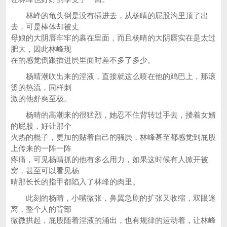
林峰的龟头倒是没有插进去，从杨晴的屁股沟里顶了出
去，可是棒体却被丈
母娘的大阴唇牢牢的裹在里面，而且杨晴的大阴唇实在是太过
肥大，因此林峰现
在的感觉倒跟插进屄里面时差不多了多少。
杨晴潮吹出来的淫液，直接就这么喷在他的鸡巴上，那滚
烫的热流，同样刺
激的他舒爽至极。
杨晴的高潮来的很猛烈，她忍不住背转过手去，搂着女婿
的屁股，好让那个
火热的棍子，更加的贴着自己的骚屄，林峰甚至都感觉到屁股
上传来的一阵一阵
疼痛，可见杨晴抓的他有多么用力，如果这时候有人掀开被
窝，甚至可以看见杨
晴那长长的指甲都陷入了林峰的肉里。
此刻的杨晴，小嘴微张，鼻翼急剧的扩张又收缩，双眼迷
离，整个人的背部
微微拱起，屁股随着淫液的涌出，也有规律的运动着，让林峰