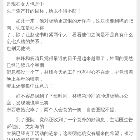
是现在女人也是中
央严查严打的目标，所以不得不防！
如此一来，他对杨晴更加恨的牙痒痒，这块快要到嘴的肥
肉，现在是动不得
了，除了让赵秘书盯紧两个人，看看他们之间是不是真有什么
乱七八糟的关系，
也别无他法。
林峰和杨晴只觉得最近的日子是越来越顺了，姓周的竟然
已经连续几个星期
消息都没一个了，林峰今天的工作也有些心不在焉，毕竟想着
晚上岳母的犒劳，
哪里还能集中注意力！
好不容易挨到了下班时间，林峰急冲冲的冲进杨晴办公
室，发现她也早已将
东西收拾完毕了，两个人会意的一笑，自去医院不提。
到了医院，竟然还收到了一个意外的好消息，主治医生告
诉他们，文如海的
大脑已经有了活动的迹象，这表明他确实有醒来的希望，顿时