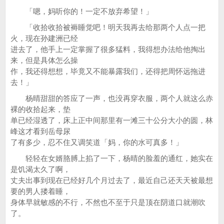
「嗯，妈听你的！一定不放弃希望！」
「收拾收拾被褥睡觉吧！明天我再去给那两个人点一把
火，现在孙建洲已经
进去了，他手上一定掌握了很多猛料，我得想办法给他掏出
来，但是具体怎么操
作，我还得想想，毕竟又不能暴露我们，还得把周怀远拖进
去！」
杨晴甜甜的答应了一声，也没再穿衣服，两个人就这么赤
裸的收拾起来，垫
单已经湿透了，床上正中间那里有一滩三十公分大小的圆，林
峰这才看到岳母尿
了有多少，忍不住又调笑道「妈，你的水可真多！」
轻轻在女婿胳膊上掐了一下，杨晴的脸羞的通红，她实在
是饥渴太久了啊，
丈夫出事到现在已经好几个月过去了，最近自己还天天被最想
要的男人搂着睡，
身体早就敏感的不行，不然也不至于只是顶在阴道口就潮吹
了。