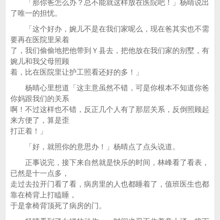
「那你爸怎么办？总不能就这样放在医院吧！」杨晴说出
了唯一的担忧。
「这个好办，婉儿不是在我们家呢么，现在爸其实也不需
要再在医院里呆着
了，我们偷偷地把他带到Ｙ县去，把他放在我们家的别墅，有
婉儿和我父母照顾
着，比在医院里让护工照看还好的多！」
杨晴心里想道「这主意虽然不错，可是你根本不知道你爸
你妈跟我们的关系
啊！不过这样也不错，反正几个人有了那层关系，反倒照顾起
来方便了，算是歪
打正着！」
「好，就照你的意思办！」杨晴点了点头说道。
正事说完，接下来自然就是快乐的时间，林峰看了看表，
已然是十一点多，
走过去拉开门看了看，病房里的人也都睡着了，值班医生也都
靠在椅背上打瞌睡，
于是拿椅背顶死了病房的门。