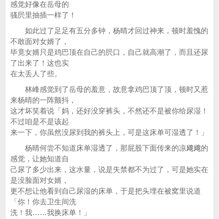
感觉好像在岳母的
骚屄里抽插一样了！
如此过了足足有五分多钟，杨晴才回过神来，顿时羞愧的
不敢面对女婿了，
毕竟女婿只是鸡巴顶在自己的屄口，自己就高潮了，而且还尿
了出来了！这也实
在太丢人了些。
林峰感觉到了岳母的羞意，故意拿鸡巴顶了顶，顿时又惹
来杨晴的一阵颤抖，
这才坏笑着说「妈，还好没穿裤头，不然还不是被你给尿湿！
不过咱是不是该起
来一下，你虽然没尿到我的裤头上，可是这床单可湿透了！」
杨晴何尝不知道床单湿透了，那屁股下面传来的凉飕飕的
感觉，让她知道自
己尿了多少出来，这水量，说是失禁都不为过了，可是她实在
是没脸面对女婿，
更不想让他看到自己尿湿的床单，于是把头埋在被窝里说道
「你！你去卫生间洗
洗！我……我换床单！」