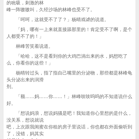
的吮吸，刺激的林
峰一阵嗷嗷叫，久经沙场的林峰也受不了。
「呵呵，这就受不了了？」杨晴戏谑的说道。
「妈，哪有一上来就直接舔那里的！肯定受不了啊，是个
人都受不了的！」
林峰苦笑着说道。
「哈哈，这不是看到你的大鸡巴淌出来的水，妈想吃了
么，你看你的这些！」
杨晴转过头，指了指自己嘴里的分泌物，那些都是林峰龟
头分泌出来的润滑
剂。
「额……妈……你……！」林峰吱吱呜呜的不知道说什么
好。
「想说妈浪，想说妈骚是吧！我知道你心里想的是什么，
没关系，想说就说
吧，上次跟我闺蜜在你租的房子里说话，你也都在外面偷听到
了，没错，妈其实