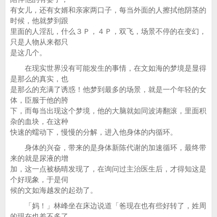
有女儿，还有女婿和亲家两口子，每当外面的人擦拭他阴茎的
时候，他就梦到跟
里面的人淫乱，什么３Ｐ，４Ｐ，双飞，场景不停的在变幻，
只是人物从来都只
是这几个。
在现实世界没有可能发生的事情，在文如海的梦境是显得
是那么的真实，也
是那么的充满了诱惑！他梦到最多的场景，就是一个年轻的女
体，臣服于他的胯
下，而每当出现这个梦境，他的大脑就如同波涛翻滚，里面积
杂的血块，在这种
快速的蠕动下，慢慢的分解，进入他身体的内循环。
身体的兴奋，带来的是身体新陈代谢的加速循环，最终带
来的就是尿液的增
加，这一点被杨晴发现了，在询问过主治医生后，才得知这是
个好现象，于是伺
候的文如海越发的起劲了。
「妈！」林峰坐在床边说道「爸现在也有些好转了，姓周
的现在也差不多了，