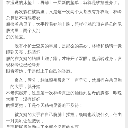
在湿透的床垫上，再铺上一层新的垫单，就算是收拾整齐了。
再次躺在被窝里，只是这一次两个人都没有穿衣服，林峰
总算是不再隔着衣
服搂着岳母了，大手捏着她的丰胸，照样把鸡巴顶在岳母的屁
股沟里，两个人沉
沉的睡去。
没有小护士查房的早晨，是那么的美妙，林峰和杨晴一觉
睡到天亮，杨晴舒
服的在女婿的胳膊上蹭了蹭，才睁开了双眼，然后转过身，发
现林峰也已经睁开
眼看着她，于是献上了自己的香唇。
良久，唇分，林峰跟岳母道了一声早安，然后捏在岳母胸
上的大手，就开始
不老实起来，这是第一次林峰真正的触碰到岳母的胸部，昨晚
太困了，没有好好
的摸两把，于是今天稍稍显得迫不及待！
被女婿的大手在自己胸脯上揉捏，杨晴也没说什么，任由
一对美乳让他把玩，
反而把屁股使劲夹了夹那个坚挺的东西。