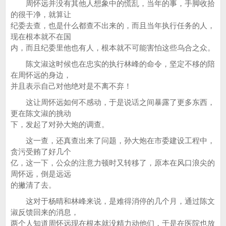
周怀远并没有其他人想象中的慌乱，当年的事，手脚收拾
的很干净，就算让
纪委去查，也是什么都查不出来的，而且当年执行任务的人，
现在根本就不在国
内，而且纪委里他也有人，根本就不可能害怕这些乌合之众。
陈文淑这时候也在忠实的执行林峰的命令，坚定不移的陪
在周怀远的身边，
并且表示自己对他绝对是不离不弃！
这让周怀远如何不感动，于是说话之间暴露了更多东西，
更在陈文淑的挑动
下，发起了对孙大炮的调查。
这一查，还真查出来了问题，孙大炮在市委建设工程中，
贪污受贿了好几个
亿，这一下，公众的注意力顿时又转移了，原本在风口浪尖的
周怀远，倒是远远
的撇清了去。
这对于杨晴和林峰来说，是难得消停的几个月，通过陈文
淑反馈回来的消息，
两个人知道周怀远现在根本就没精力动他们，于是在医院也放