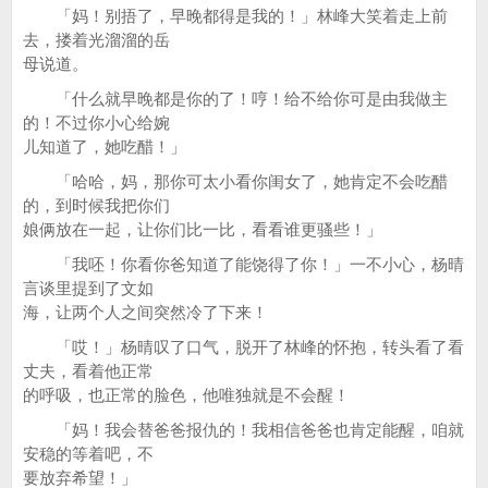
「妈！别捂了，早晚都得是我的！」林峰大笑着走上前
去，搂着光溜溜的岳
母说道。
「什么就早晚都是你的了！哼！给不给你可是由我做主
的！不过你小心给婉
儿知道了，她吃醋！」
「哈哈，妈，那你可太小看你闺女了，她肯定不会吃醋
的，到时候我把你们
娘俩放在一起，让你们比一比，看看谁更骚些！」
「我呸！你看你爸知道了能饶得了你！」一不小心，杨晴
言谈里提到了文如
海，让两个人之间突然冷了下来！
「哎！」杨晴叹了口气，脱开了林峰的怀抱，转头看了看
丈夫，看着他正常
的呼吸，也正常的脸色，他唯独就是不会醒！
「妈！我会替爸爸报仇的！我相信爸爸也肯定能醒，咱就
安稳的等着吧，不
要放弃希望！」