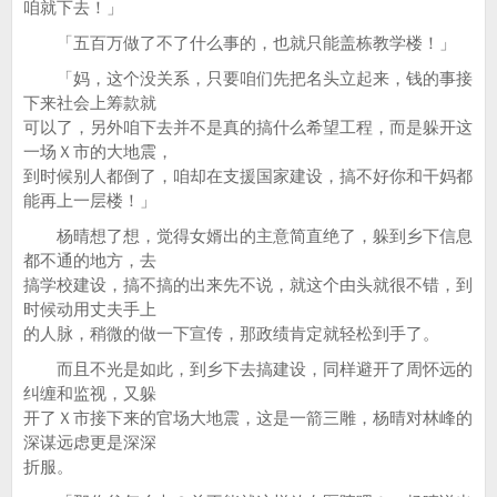
咱就下去！」
「五百万做了不了什么事的，也就只能盖栋教学楼！」
「妈，这个没关系，只要咱们先把名头立起来，钱的事接
下来社会上筹款就
可以了，另外咱下去并不是真的搞什么希望工程，而是躲开这
一场Ｘ市的大地震，
到时候别人都倒了，咱却在支援国家建设，搞不好你和干妈都
能再上一层楼！」
杨晴想了想，觉得女婿出的主意简直绝了，躲到乡下信息
都不通的地方，去
搞学校建设，搞不搞的出来先不说，就这个由头就很不错，到
时候动用丈夫手上
的人脉，稍微的做一下宣传，那政绩肯定就轻松到手了。
而且不光是如此，到乡下去搞建设，同样避开了周怀远的
纠缠和监视，又躲
开了Ｘ市接下来的官场大地震，这是一箭三雕，杨晴对林峰的
深谋远虑更是深深
折服。