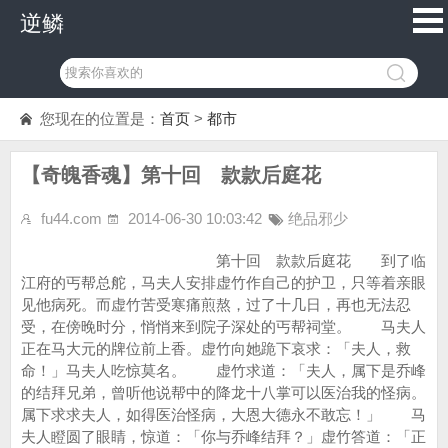
逆鳞
您现在的位置是：
首页
>
都市
【奇魄香魂】第十回 款款后庭花
fu44.com
2014-06-30 10:03:42
绝品邪少
第十回 款款后庭花 到了临
江府的丐帮总舵，马夫人安排虚竹作自己的护卫，只等着亲眼
见他病死。而虚竹苦受寒痛煎熬，过了十几日，再也无法忍
受，在傍晚时分，悄悄来到院子深处的丐帮祠堂。 马夫人
正在马大元的牌位前上香。虚竹向她跪下哀求：「夫人，救
命！」马夫人吃惊莫名。 虚竹求道：「夫人，属下是乔峰
的结拜兄弟，曾听他说帮中的降龙十八掌可以医治我的怪病。
属下求求夫人，如得医治怪病，大恩大德永不敢忘！」 马
夫人瞪圆了眼睛，惊道：「你与乔峰结拜？」虚竹答道：「正