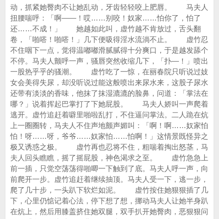
动，抓紧她臀肉不让她乱动，牙齿轻轻咬上肥唇。 马夫人
扭腰喘呼：「啊——！哎……别咬！奴家……怕你了，怕了
还……不成！」 她越如此叫，虚竹越不肯放过，舌头翻
卷，「啪嗒！啪嗒！」几下便吸得淫水流淌不止。 虚竹忍
不住咽下一点，觉得温嘟嘟滑腻腻得十分爽口，于是越发舔个
不停。马夫人颤呼一声，骚唇突然收缩几下，「扑—！」喷出
一股热乎乎的骚潮。 虚竹吃了一惊，在丽春院只听说过妓
女会美得失尿，却没听说过能这般喷出来尿水来，这股子尿水
还带有淡淡的香味，他抹了抹湿漉漉的脸鼻，问道：「掌法在
哪？」说着挥起巴掌打了下她屁股。 马夫人娇叫一声爬着
逃开。虚竹追赶着噼里啪啦乱打，不住逼问掌法。二人跪在炕
上一圈圈转，马夫人不住声地颤声媚叫：「啊！啊……奴家怕
怕！呀……呀，爷爷……奴家怕……怕啊！」这情景既怪异之
极又诱惑之极。 虚竹再也忍将不住，粗喘着掏出怒茎，马
夫人回头瞧瞧，摇了摇屁股，神色渴求之至。 虚竹急急上
前一插，只觉空荡荡得啪唧一下触到了底。马夫人呼一声，向
前爬开一步。虚竹追赶着继续抽顶。马夫人受一下，逃一步，
爬了几十步，一头趴下软烂如泥。 虚竹按住她狠狠插了几
下，心里仍惦记着心法，停下想了想，挪动马夫人让她半身趴
在炕上，然后用膝盖挤住她双腿，双手扒开她臀肉，恶狠狠问