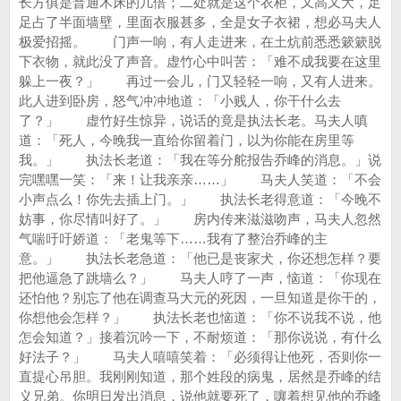
长方俱是普通木床的几倍；二处就是这个衣柜，又高又大，足
足占了半面墙壁，里面衣服甚多，全是女子衣裙，想必马夫人
极爱招摇。 门声一响，有人走进来，在土炕前悉悉簌簌脱
下衣物，就此没了声音。虚竹心中叫苦：「难不成我要在这里
躲上一夜？」 再过一会儿，门又轻轻一响，又有人进来。
此人进到卧房，怒气冲冲地道：「小贱人，你干什么去
了？」 虚竹好生惊异，说话的竟是执法长老。马夫人嗔
道：「死人，今晚我一直给你留着门，以为你能在房里等
我。」 执法长老道：「我在等分舵报告乔峰的消息。」说
完嘿嘿一笑：「来！让我亲亲……」 马夫人笑道：「不会
小声点么！你先去插上门。」 执法长老得意道：「今晚不
妨事，你尽情叫好了。」 房内传来滋滋吻声，马夫人忽然
气喘吁吁娇道：「老鬼等下……我有了整治乔峰的主
意。」 执法长老急道：「他已是丧家犬，你还想怎样？要
把他逼急了跳墙么？」 马夫人哼了一声，恼道：「你现在
还怕他？别忘了他在调查马大元的死因，一旦知道是你干的，
你想他会怎样？」 执法长老也恼道：「你不说我不说，他
怎会知道？」接着沉吟一下，不耐烦道：「那你说说，有什么
好法子？」 马夫人嘻嘻笑着：「必须得让他死，否则你一
直提心吊胆。我刚刚知道，那个姓段的病鬼，居然是乔峰的结
义兄弟。你明日发出消息，说他就要死了，嚷着想见他的乔峰