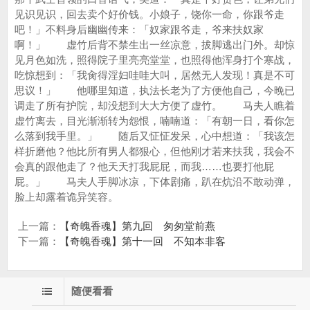
见识见识，回去卖个好价钱。小娘子，饶你一命，你跟爷走
吧！」不料身后幽幽传来：「奴家跟爷走，爷来扶奴家
啊！」 虚竹后背不禁生出一丝凉意，拔脚逃出门外。却惊
见月色如洗，照得院子里亮亮堂堂，也照得他浑身打个寒战，
吃惊想到：「我肏得淫妇哇哇大叫，居然无人发现！真是不可
思议！」 他哪里知道，执法长老为了方便他自己，今晚已
调走了所有护院，却没想到大大方便了虚竹。 马夫人瞧着
虚竹离去，目光渐渐转为怨恨，喃喃道：「有朝一日，看你怎
么落到我手里。」 随后又怔怔发呆，心中想道：「我该怎
样折磨他？他比所有男人都狠心，但他刚才若来扶我，我会不
会真的跟他走了？他天天打我屁屁，而我……也要打他屁
屁。」 马夫人手脚冰凉，下体剧痛，趴在炕沿不敢动弹，
脸上却露着诡异笑容。
上一篇：
【奇魄香魂】第九回 匆匆堂前燕
下一篇：
【奇魄香魂】第十一回 不知本非客
随便看看