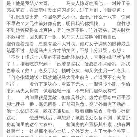
是！他是我结义大哥。」 马夫人惊讶瞧着他，一对眸子晶
亮如宝石，在黑暗中发出闪闪光采，过了片刻，扑哧笑道：
「我倒没瞧出来，你居然来头不小。至于那什么十八掌，你何
不早说？大元生前好像有的，明日我给你找找。」 虚竹想
不到她答应得如此爽快，登时惊喜不胜，连连磕头。离去时犹
不敢相信，回头瞧了一眼，见马夫人正笑吟吟盯着自己。
虚竹走着走着，总觉有些不大对劲。他对女子调笑的眼神最是
熟悉不过，想起马夫人方才的笑容，不禁十分狐疑，心想：
「不对！降龙十八掌必不能如此轻易传人，否则乔峰早就传我
了！」接着吃惊想到：「她若是骗我，便必是不肯给我。那我
岂非没了救！」念及于此，顿时心灰，却又突生另一个念头：
「何必指望她送？既然她说马大元生前有，难道我不会去偷
吗？」 虚竹下定决心，看四下无人，一溜轻步小跑，偷偷
潜到马夫人房前，试着轻轻一推，不想房门居然没有锁
上。 房间里很是宽敞，但家具甚少。虚竹在黑暗中蹑手蹑
脚地搜寻一番，毫无所得，正郁闷焦急，突听外面有了动静，
他一头钻进衣柜，躲在衣裙后面，嗅着幽幽浓香，听着心砰砰
跳动。 他进来以后，早想好了藏匿之处以备不测，就是卧
房套间里的这个大衣柜。 整间房的布置极其朴素，独有两
处奢华：一处是那个实心土炕，分外宽大，占了大半个卧室，