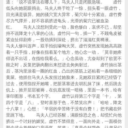
道：「说不说掌法在哪儿？」马夫人只是闭眼急喘。 虚竹
低头向她屁眼捣去。马夫人终于吃了一惊，扭头看一眼虚竹，
目光满是骇异。她的骚穴宽大异常，菊穴却十分紧迫。虚竹费
尽力气撑开，好不容易挤进龟头，光滑的菊穴已被血染
红。 马夫人没想到受此一劫，脸色惨白，哀求不已，却坚
持不说降龙十八掌的心法。虚竹问一句，插一下，不顾龟皮被
紧迫扯得剧疼，一股劲插到深处，挤出了滋滋红黄稀液。
马夫人惨叫连声，双手拍炕嚎啕大哭。虚竹突然发现她高高跷
着一只手指，好像在指着某个地方，他心念一动，「莫非她疼
得说不出话，在指给我看么。」心念虽动，亢奋却到了欲罢不
能之时，反复把肠肉翻出来怼进去匆匆射过。 虚竹抽出茎
后，茎沟里涂着一圈的红血，凸出的茎筋上还粘着一条细细的
黄屎。他抓住马夫人头发扭过她脸来，见她双目紧闭已经昏了
过去，便用指捏开她嘴，把脏茎塞进去胡乱抹了抹，然后跳去
炕上，掀开层层被褥，在炕底发现一暗格，里面一本书，绘有
掌印图形，书名五个字。 虚竹认得第三个字是「十」，第
四个字是「八」，登时喜形于色，不禁笑出声：「哈哈，降龙
十八掌！」心想：「半宿的辛苦终于没有白费！」把书藏在怀
里跳下地。 马夫人已经苏醒，满眼惊恐之色，却慌忙向他
挤出一个讨好的媚笑。虚竹不禁得意，一面向外走，一面模仿
那个武士首领的口音语气，笑道：「真是个好货色，让弟兄们