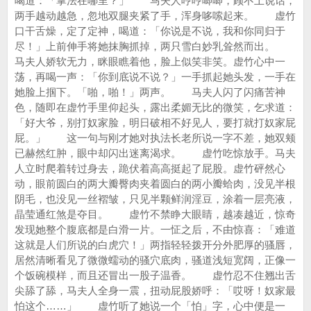
喝道：「掌法在哪里？」 马夫人哼哼唧唧，顾不上说话，
两手越动越急，忽地双腿夹紧了手，浑身哆嗦起来。 虚竹
口干舌燥，定了定神，喝道：「你说是不说，我和你同归于
尽！」上前伸手将她抹胸抓掉，两只雪白妙乳耸然而出。
马夫人娇软无力，眯眼瞧着他，脸上似笑非笑。虚竹心中一
荡，再喝一声：「你到底说不说？」一手抓起她头发，一手在
她脸上掴下。「啪，啪！」两声。 马夫人闪了闪痛苦神
色，随即在虚竹手里仰起头，露出柔媚无比的微笑，乞求道：
「好大爷，别打奴家脸，明日破相不好见人，要打就打奴家屁
屁。」 这一句与刚才她对执法长老所说一字不差，她双颊
已赫然红肿，眼中却闪出迷离渴求。 虚竹吃惊放手。马夫
人立时爬着转过身去，跪伏着高高挺起了屁股。虚竹砰然心
动，眼前圆白的两大瓣臀肉夹着圆白的两小瓣蛤肉，没见半根
阴毛，也没见一丝褶皱，只见半颗鲜润淫豆，涂着一层亮液，
晶莹通红煞是夺目。 虚竹不禁睁大眼睛，越凑越近，惊奇
发现她整个腹底都是白滑一片。一怔之后，不由惊喜：「难道
这就是人们所说的白虎穴！」两指轻轻拨开分外肥厚的骚唇，
居然清晰看见了微微蠕动的骚穴底肉，骚道浅短宽阔，正像一
个饭碗模样，而且还冒出一股子温香。 虚竹忍不住翘出舌
尖舔了舔，马夫人全身一震，扭动屁股娇呼：「哎呀！奴家最
怕这个……」 虚竹听了她说一个「怕」字，心中便是一