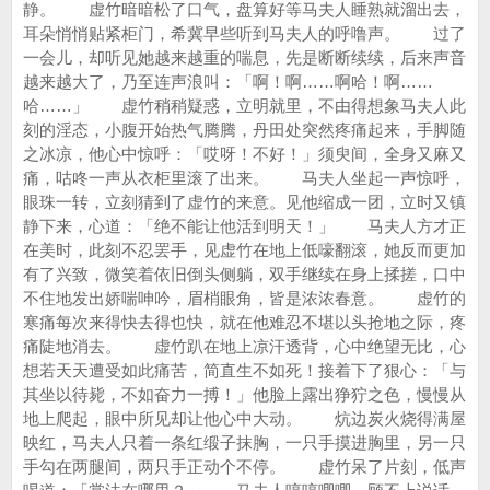
静。 虚竹暗暗松了口气，盘算好等马夫人睡熟就溜出去，
耳朵悄悄贴紧柜门，希冀早些听到马夫人的呼噜声。 过了
一会儿，却听见她越来越重的喘息，先是断断续续，后来声音
越来越大了，乃至连声浪叫：「啊！啊……啊哈！啊……
哈……」 虚竹稍稍疑惑，立明就里，不由得想象马夫人此
刻的淫态，小腹开始热气腾腾，丹田处突然疼痛起来，手脚随
之冰凉，他心中惊呼：「哎呀！不好！」须臾间，全身又麻又
痛，咕咚一声从衣柜里滚了出来。 马夫人坐起一声惊呼，
眼珠一转，立刻猜到了虚竹的来意。见他缩成一团，立时又镇
静下来，心道：「绝不能让他活到明天！」 马夫人方才正
在美时，此刻不忍罢手，见虚竹在地上低嚎翻滚，她反而更加
有了兴致，微笑着依旧倒头侧躺，双手继续在身上揉搓，口中
不住地发出娇喘呻吟，眉梢眼角，皆是浓浓春意。 虚竹的
寒痛每次来得快去得也快，就在他难忍不堪以头抢地之际，疼
痛陡地消去。 虚竹趴在地上凉汗透背，心中绝望无比，心
想若天天遭受如此痛苦，简直生不如死！接着下了狠心：「与
其坐以待毙，不如奋力一搏！」他脸上露出狰狞之色，慢慢从
地上爬起，眼中所见却让他心中大动。 炕边炭火烧得满屋
映红，马夫人只着一条红缎子抹胸，一只手摸进胸里，另一只
手勾在两腿间，两只手正动个不停。 虚竹呆了片刻，低声