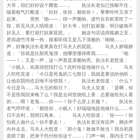
大哥，咱们好好设个圈套……」 执法长老似已按耐不住，
喘着粗气打断道：「好好，依你，都依你！」孳孳咋咋又亲了
起来。 突然「啪——」得一声脆响。虚竹在衣柜里吃了一
惊，听见马夫人唔唔道：「好大爷，别打奴家脸，明日破相不
好见人，要打就打奴家屁屁。」 她这句话说得狐媚之至，
惹得虚竹浑身一热，接着听得又是几下清脆的「啪啪……」
声，好像执法长老果真在打马夫人的屁屁。 马夫人娇喘娇
道：「你就是比那死鬼强，他哪里懂得疼我……」 「啪
——！」又是一声，这一声甚是亲脆响亮。执法长老怒道：
「小贱人，你真得想找打么？此时你提他做什么？」 马夫
人吃吃笑道：「今日是死鬼的三七祭日，我就是要说给他听，
让他在阴间也后悔不珍惜我！」 执法长老惊道：「什么？
今日是马……马大元的祭日？」 马夫人笑道：「是啊，你
不是怪我回来晚了么？我是去祠堂烧纸上香，总要做给别人看
的……喂！老鬼……你——！你干么穿上衣服？」 执法长
老气哼哼道：「都怪你，小贱人！好端端地提他做什么……今
日不吉利，我明日再来。」 马夫人吃惊道：「你——！你
怕死人做什么！你不要走！」 执法长老没有应声，脚步声
向外走去。马夫人大怒道：「胆小鬼！敢做不敢当！我当初真
是瞎了眼，把身子托付给你这个……」门声一响，屋内没了动