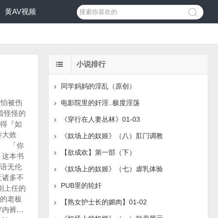
黄AV视频
小说排行
同学妈妈的淫乱（原创）
答应，对于本来就不打算付钱的人来说，就是多要一万块我也没什么好意见的。 跟着我们用走的来到她住的透天小厝前，上了楼去，这，我可就准备好了，小骚货…接我这一剑千秋舞…不，是重剑荡秋千吧…… 二、 「这里只有你一个人住？独栋的耶……台北不多见，是你老爸留的吗？」房屋虽旧，可对我这种上班族又失业的人来说，这里已经是很不错了。 「你少管……六千块呢？」小桃一边脱衣服一面这样问道，可我却很坚持哪有先给钱再玩的道理，反正我已经是到了这，小桃也只好拿了条浴巾，准备洗澡去。 「你要先洗澡吗？我可先说喔…我这没毛巾没牙刷、每件东西都不准碰喔，还有不准留下什么脏东西……」小桃一旁还唠叨不停的说着。 真是的，小妞……我可不是来住旅馆，也不是来搞一夜情的，请你搞清楚点OK。 我懒得跟她扯，放她先洗完后，我一个人三分钟战斗澡完毕，挺着我的长江大炮就走出她的浴室门口…… 「啊……」听到了小桃赞叹的讶异声，我的心里就暗暗爽了起来，嘿嘿…… 没见过这么大的吧，这可是我花了不少月的功夫呢…这下……可值得了。 「你……你是外星人啊…怎么这么大……」小桃好像还有些受惊的说道，这种小鬼年纪尚轻，虽然听人说过越大越好，可她这会却不知是该高兴还是害怕才好。 这就是我不找妓女的原因之一，援交的幼妹价格虽常坐地乱喊，但经验可就没那么多，在未来『开发』上也较容易，我可不希望第一次实验的对象就是松垮垮的万人骑，宁可花多一些钱找幼一点、玩票性的援
电影院里的奸淫..极度淫荡
《穿行在人妻丛林》01-03
《奴场上的奴姬》（八）肛门调教
【欲成欢】第一部（下）
《奴场上的奴姬》（七）虐乳体验
PUB里的轮奸
【熟女护士长的媚肉】01-02