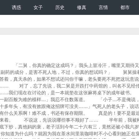
诱惑
女子
历史
修真
言情
都市
底是俺的报应还是你的宿命啊……」二舅又开始语无伦次了，在我正要接问时，他突然干净利落的说了几个字…… 「小子，买酒！」 「是的，老舅！」我二话不说，马上骑着脚踏车往老街方向打点小菜去，舅舅人虽抠，可小菜却从来不抠，他说喝酒就要舒舒服服地喝、痛痛快快地吃才会醉，如果酒菜吃喝得不过瘾，那岂不是白吃。 钱我是一定不会帮他省地，嘿嘿…我打了几样自己爱吃的小菜，点了几种精致的小美食，越过铁蛋、鱼酥、阿给这种便宜的三流货色，直他妈的给它买上两千多大洋才满意的回家去。 这就是干采买的好处，也是我在舅舅这唯一的乐趣之一。 回到家时，舅舅竟然已经买好了哈比书套，还给那书套上了呢。 我心里暗自好笑，舅舅平日就把它垫在桌下，现在铁定就是这样的结局，那还套什么套？都不会生了还套？！切…真是多此一举…… 舅舅好像没注意到我花了他两千多大洋，也没发觉今天『小菜』特别多，菜到他嘴里好像没味道似的，酒也喝得特别不起劲。 我现在可没空听他说呢，晚餐只吃了一棵小一号的十五元阿给，肚子正不平衡呢，叽哩咕噜的，恨不得把两千块都塞到了肚子里去…… 可惜…我还来不及把半只烤乳猪的脆皮猪蹄给噎下去，舅舅就开始说起这书的历史来了… 「这本书…是由东汉末年……」二舅头壳真是有问题，竟然由不知几千年的故事开始扯起，这段老掉牙的故事我连听都不想听，连嘴巴里塞着菜根都还会猛打瞌睡… 「这书写得是玄妙异常，所以修练过程千年来难有人练就成功……」切…又不是易经，讲得这么玄…… 「直到民国前，有位高人将它部分精华改译成白话，这才真有人练出其中的奥妙……」 「咳…咳……什么奥妙啊，二叔……」我喉咙突然被菜给噎住了，猛力拍了好几下、拼命灌口酒，连二舅都给叫成了二叔…… 「嗨啊…还不就是一柱擎天、一泄如注的武林神功……」我真不知道老舅舅国文是怎么修的，不过武林神功四个大字，我可听得清清楚楚。 切…都什么年代了……不过话说回来，这年代连鬼都还有人肯相信，还有什么不好信？宁可信其有、不可不信邪啊！ 这些傻话我一个人就常听，可也听得透彻如溪、晓得明明白白。 「什…什么样的神功法？」好奇是人的天性，更是男人的本性。 「这本书据说可以让男人脱胎换骨，像条活龙就对啦……」 等等，你能想象一下山东老汉操着台湾国语在讲广告词吗？我真不敢相信我自己的耳朵…… 台湾土产的山东人，不但国台夹杂、还是两岸三地大会串……真是够了… 「它可以让男人的东西持久不泄、可长可短、历久不衰、是玄妙无穷啊…」 好耳熟的广告词…但……中间这『可、长、可、短』可把我吓醒了，这…好…… 好棒的四个字。 「这本书，百年来只是流传在中药界的传说当中，没有人亲眼见过，是我花了好些年才弄到手的……」二舅感慨的说道，眼睛里、好汉的泪光在闪烁，好似星星划过长空…耀眼异常。 「什…什么啊？二舅你有这种好东西，为何不早点说啊？」我不太肯相信的疑问道。 「唉…俺当初拿到的第三天，你婶婶就过世了……她也知道这是一本闺房中的密书，俺那时跟你婶婶是间谍情深…难分难舍下，也就答应她发誓一辈子不学不看里面的内容……」二舅再一次的证实他文学底子有问题，鹣鲽情深都能念成间谍…… 「那…那…你都没有想过再拿出来看看？」我越来越好奇的问道。 「怎么莫有？俺两年前才找出来地…唉…不过来不及已…来不及……唉…」 二舅就只顾着一直叹气，我当然知道他是已过六旬却没有再婚对象才这样说，但是来不及…又是什么来不及呢。 我继续套套他的话，趁着酒意，一定要把这本书的秘密给揭开不可。 「俺那话儿…已经不管用……没用地…」也许是喝了酒，舅舅小声的说道… 倒是我喝的一口热汤，险些全喷在他脸上。 「舅舅…你…你自己不就是开中药馆的吗？中药不是最顾心肝脾肺『肾』、肾啊…怎么会不行呢？」我故意强调一下最后一个字，因为……好一阵子我都偷偷拿二舅的固肾大补丸给吃了好几颗。 「是莫有错…但坏就坏在俺太贪心，还没看过书…就先把自己给补坏了…」 我一听险些笑到喷鼻涕，这种话我还是头一次听过，而且是由一个中药店的老师傅口中听到…哈哈…哈哈……天底下有这么好笑的事情吗。 「小子…你可知道，俺现在二十八天都还会梦遗一次呢，要不是俺补到伤了神经，现在…可还是年轻力壮的小伙子呢…」舅舅似乎看出我脸上有嘲笑之意，嘴里不肯服输的骄傲说道。 「在中医上，这是肾水过充导致其它心、肝、脾、肺四脏气血不调，俺当初明明也知道地…但为了求快…哪知道最后会弄巧成拙……」 求快？是什么快啊？体力快还是发射快？这中医师补到自己肾水过多、气血失调还真是前所未闻，我想要不是二舅喝了酒、又受了刺激，他大概一辈子也不会讲出这些话来。 「是、是、是……二舅…那……这本书……」我忍住笑意，开始拐了好几个弯表示想看看、学一学里面的东西，但二舅好像就是听不明白，最后，我心头一横……就说了。 「二舅…你知道吗？我好惨啊……我被女友抛弃、那话儿又被人给看不起… 我……我到底还算不算是男人啊…呜呜呜……」我这是借酒装疯啊，这可是超无双必杀技，没词了出现闪红光才有…… 按：上段末出自某三国游戏。 得要先博一搏舅舅的同情心，不然这小气巴拉的老抠门，到时给不给看，还不知道呢…… 再说，舅舅连自己不行了都敢说，我……我这又有什么好不好意思讲呢。 「小子…这……」舅舅为难了，我当然不给二舅说不的机会，这些日子我可是摸清他吃软的脾气，继续借酒装哭的求书道。 「小子…这……俺也很想看啊…」我突然觉得刚刚吃的菜都要翻了出来… 「可俺是发过誓地…俺老家是出了名的守信用，是堂堂济南守信里、发誓村乡民，如果这话要是传了出去，俺还能回乡探亲不探？」我快被这舅舅的话给搞疯了，这算哪门子信用啊？你当初又不是昭告天下，自己说不看就不看……就算想看看…又会怎样。 这有什么好大不了？再说……现在是我想学，可不是你要看！八竿子怎搞在一块呢。 「要不…侄子我先帮你翻翻，我看过再告诉你内容总可以吧……这样…既不违反舅舅誓言，也好不浪费这本书的宿命是不是？」我想了好久，总算绕出了一条活路来，只见舅舅轻轻哦了一声，好像可行似的点了点头，顿时间我感觉好像被骗了一样，会不会舅舅本来就想绕弯子要我帮他看。 这语无伦次的老头，果真是深藏不露，不过只要那本书像他所说一样神奇，帮帮自己舅舅一次又何妨。 「给你看看是无妨，可会练出什么东西连俺都说不准，你可得想清楚…」二舅再三的唠叨说道。 「舅舅……我、很、清、楚…」我的眼泪都快飙出来了，二话不说，也把书给抓在手上。 「那、那……你看完要把大概的意思、药名说出来，我可没看也没学…」舅舅急忙的补了这样一句，我则恭恭敬敬的、小心翼翼翻开哈比书套下的第一页。 「好大巨屌？」上面的龙字，被刚刚喷在书套的汤给沾糊了，怎么看…都像个屌字…… 我不再多说，先翻了翻前几页，没想到的是，里面的用字竟然浅显易懂，上面修练的用药也是容而易取… 「娘舅，此卷…真有如此神奇奥妙乎？」我的话开始文言起来，跟舅舅报了几份药名，连舅舅也不禁皱起眉头说道。 「吃…是吃不死你地……但这巴豆根、枸芑粉……应该是涂的吧，不然混着吃、吃下肚子后可就一路拉，不拉到太平洋、拉死小子你可有鬼勒……」舅舅说出了我汗流浃背的隐忧。 「会不会……是减肥药……」我兴致少了一大半，满脸狐疑的看着二舅… 「小子，俺告诉你……一份天地难得、玄妙无比的好药，就要发人之所不敢为而为之，方称得上绝世好药，两份药性极强的药会擦出什么火花，这都是你的命，你说是也不是……」二舅突然苦口婆心的迸出了如此警世良言，害得侄子俺是目瞪口呆、哑口无言。 就这样，我们两人折腾了一整夜，最后……只留下巴豆根与枸芑粉，静静的躺在药房里，无声无言的抗议着…… 「你好，我叫小桃…你可以称我桃儿、小桃儿、可爱桃、小甜心都可以……就是不可以叫我桃太郎…」 手机中的少女黏腻腻地啰嗦不停，不时还呵呵傻笑，小姐，放庄重点好吗？你现在是在做援助交际耶，可不是在跟网友哈拉聊天…… 真受不了，搞不懂七年级的眉妹到底在想些什么，不过对于『神功初成』的我，也只有先找个小妞来开开刀，试试这本书的杀伤力如何。 「那…你真的确定照片、年纪跟本人一样吗？不然我可不付钱……」 我越来越像四十岁的怪老头，再叮咛一次，省得彼此浪费时间。 「你真的是二十四岁吗？跟个老头一样……要不要做随便你……」 好犀利的小妞，哼……连做兼职的援助交际都这么跩，真有你的……我…不过就是五年前二十四，哪有像个老头似的，跩什么跩…… 你最好保佑自己长的跟照片一样，不然等会就插翻你到『叫天天不应、叫弟弟不理……』我应付了一下小桃后，离开了网咖，就打算往捷运的方向去，期待一小时后跟这援交妹碰头。 你一定很奇怪，怎么一下的功夫，我的神功就练成了，事实上呢，距离上一次书得手的时间已经过了六个月…… 那本书后来经过我们甥舅二人的仔细参透研究后，证实里面多数的药都是用『涂』的，而且作法简直异于常人，至今……应该还没有人领悟出其中的玄妙之处。 扯远了，简单说，它的步骤很繁琐，过程…却十分简单，它的用药很强烈，药材…却随手可得……真他奶奶你能说它不玄妙乎？善哉、善哉。 为了它，我决定把我隐忍多时、尚未开包的处子包皮…给喀渣了…… 这着实让我痛了好几天，但为了让这将来的『东方巨屌』美观些……也只有牺牲一点皮肉，不过一连快痛了我两个礼拜下不了床，该死的大夫…经过这段艰辛无比的历程后，我才抓着三寸七的命根子，展开我东方巨剑的修练路程。 按：多的零点四寸是截包皮多出来的…… 首先，大家最关心的应该是怎么弄长吧，这点快不得，不要相信坊间什么增长术，那根本是骗人的，海绵体在成年后就不会再生长，这是基本常识，如果硬是要把肉棒当成骨头拉……你有没有看过什么是揠苗助长？有没有看过洋片『阴茎直插一百八十度』？到时不要说是一百八，连三百六都弯的过去，因为屌已只剩半条命了…… 我跟二舅研究了两个月后，终于破解了其中的迷津，在零与一当中，悟出了黑客是怎么当的……不对，是阴茎要怎么包，由于海绵体是很笨的东西，当你给它讯息说我长大了，它就开始闹罢工，因此你不得不包住它持续刺激，告诉它你还太小喔，多长一点给我吧。 这个论调是二舅告诉我的，你不要太挑剔一个语无伦次的中药师，既然说了就照做便是，我每天勤奋的用艾草混牛奶外加三味综合泥裹在上头，虽然二舅看了是直摇头，可我也不理会他每天勤加修练。 我把泥给塑型成七寸长、美轮美奂的大阴茎，幻想着不久将来这就会是它的形状，每天整整包它个六钟头，并且由二舅帮我插针点灸……在放完三、四次血后，一条蛰伏的卧龙，才逐渐崭露头角…… 先告诉你为什么要放血，我们都知道，阴茎肿而不泄其实对身体是很大的伤害，血液滞留在茎皮久了会便造成『呆茎』，完全不灵活，因此性爱学家一直要男人不要再撑了，早点办完事再来一次比较实际。可我们这种练法就全然不是这回事，我们是利用诱导外加补强硬件设施，直接要将九五升级成不会当的XP，这硬件改造可省不得，除了每天三餐饭后一粒固肾大补丸少不得，平时的自我锻炼也马虎不了呢。 按：要原谅他是搞硬件的，逻辑中常会不自主的出现一些计算机怪异名词… 为了拉长它美型不泄的坚硬外皮，一天六片A片已经被我看到没新片可看，我的阴茎每天早上还要泡三次冷水、包茎放血，接着晚上再泡三次热水、消炎去肿后，这才算做完了一天的功课。你一定在笑我疯子吧？我二舅就这样笑我，他说放着店不顾搞这玩意…可一个月后他笑不出来了，因为……我的玩意已经大到裤头穿不下了…… 到此，我终于完成了梦寐以求的第一阶段，也是整本书最粗浅的开头章——『好大根』的修练境界。 你一定以为我这根是闷肿的吧，才不…它的感觉好极了，比以前的好太多，我们可以经由看A片来证实，只见瞬息间由一寸短、短、短、短成了九寸长…… 这…可就不是普通人能拥有的SIZE呢。 接着…有了信心后我便开始朝第二阶段的『自如意』锻炼，它能把那话儿练成皮肉生动，犹如脸皮般能自由如意的缩张一样……不过由于时间的关系，我们就讲到此为止，总之这功夫是被我练成了…… 总之而言、言而总之，这本书去掉看不懂、不重要、练不来的部分外，一共被我们归类成六大项，成了标准的六六神功。 有好大根、自如意、万人迷、汁又多、夜不尽，最后……还有项最重要的驭悍奴。 这、这、这…前五项可完全是男人作梦都会笑的至高宝典，丝毫没有留给女人半分嫌弃的机会与借口……嘿嘿…… 在我从援交聊天室里精挑细选出小桃时，我已经练成了前面三项，由于第四跟第五项必须在女人身上练，所以我得出关找个小鬼试试功力…… 当然，最后的驭悍奴也被我给先翻练了一半，因为这地方写得玄妙十分，太过心灵层面、一点也不单纯，我只有用自己极高的聪明禀赋自行参详领悟，不敢妄言通书达意……却也，八九不离十啦。 这时我才注意到，很久很久以前的老祖宗已经在搞恐吓、瞒骗、威胁、利诱这段，嘿嘿…尽管我再怎么忠厚老实……日思夜想、耳濡目染之下……善良的本性也会逐渐歪曲…… 一个小时后，我来到了捷运站门口，还好，远远的这小妮子穿着一件细肩白色HELLOKETTY小可爱，腰间露肚、配上牛仔超短小裤裙，身上一堆小吊饰、外加迷你粉红小腰包，一眼，就可以很容易的认出来，十分抢眼。 原本我还正担心她会不会像个小太妹，不过气质上似乎还算不错，最重要的是这种浓浓的活脱小妹气味，正逐渐开始刺激我鼻孔内的敏感神经…… 「你是小桃吧……」我有些刚毅木讷的说道，真要命，这时剑在口袋是隐忍待发……弟弟…现在可不能出什么意外啊，不然闹出人命了可怎么办。 「嗯…你想去什么地方做？」小桃真直接，只见她脸色红润润的十分好看，全身打扮也确如聊天室所说十六、七岁模样，长得虽不算很惊艳，但肌肤白皙、体态五官也满上相，的确是有敢于夸言五千大洋的高等价值。 咳、咳……出来混就不要问出身来历，等等要检查一下她的硬件设施是否健全，看看有无造假之嫌还比较重要。 「你家。」我干净利落的道出两个字。 「什么？不会吧……」小桃一脸不太敢相信的问道，好像在说，你连上宾馆的几百块都要省，真是够了喔…… 我这么做当然是有目的的，虽然我已跟舅舅借了三千多块来凑数，不过那是怕事情闹大被报警时用的，我可从头到尾不打算付一毛钱，不但不付……还有更过份一点的哩……嘻嘻嘻…… 「你是一个人住吧？看你能这么自由的跟男人出去，自然不会乖乖跟爸妈住一起…」 「少来…我才不滥交呢，要不是缺钱用…这样……好吧…但，我要加钱喔，要多一千才行。」小妮子拿出最新型的手机看了看上面时间，转头竟然对我杀价道。 「成。」我是很爽快的