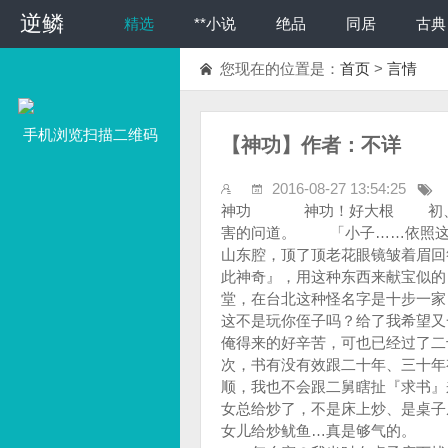
逆鳞
精选
**小说
绝品
同居
古典
您现在的位置是：
首页
>
言情
手机浏览扫描二维码
【神功】作者：不详
2016-08-27 13:54:25
神功 神功！好大根 初、 「二舅，你真的确定这成吗？」我头上冒冷汗，嘴里又期待又怕被伤害的问道。 「小子……依照这副药的成分，是害不死人地，不过，你真的想试吗？」 舅舅操着怪怪的山东腔，顶了顶老花眼镜皱着眉回答着，真天杀的，如果不想试还问你干嘛，老头要死不死把这玩意说得『如此神奇』，用这种东西来献宝似的…… 对了，忘了先说，我二舅是开跌打中药馆的，叫名不见经传大效堂，在台北这种怪名字是十步一家……我们现在在讨论的，是一本就垫在这张麻将桌下的成年破书。 「你这不是玩你侄子吗？给了我希望又一副百般为难的模样…」我忍不住数落道。 「小子…不是俺说，这本书俺得来的好辛苦，可也已经过了二十多年头，有没有效跟俺这招牌可没关……」气死人的老头子，说话语无伦次，书有没有效跟二十年、三十年有什么关系啊！难不成，书还有保存期限。 真是的！要不是最近诸多不顺，我也不会跟二舅瞎扯『求书』来着。 不说这，先说说哪些事不顺好了…… 半年前，我被刚上任的女总给炒了，不是床上炒、是桌子底下炒，真他妈的衰，老子活到今年二十六有三，竟然还被小我六岁的老板女儿给炒鱿鱼…真是够气的。 你知道为什么吗？就因为我在茶水间里装咖啡时不小心看到她正在穿内裤… 怎么穿？我当时在桌子底下找掉了的奶球，一抬头，竟然看见她正光着屁股穿内裤！ 喂、喂…妹妹……这是茶水间耶… 大概，这就叫做飞来横祸…不，是飞来缝祸……女人有什么缝你还用问吗。 这妮子仗着老爸有钱，第二天二话不说我就得卷铺盖了。 这还不够气呢，四个月前，我跟那脸上满是豆花的『前』女友刚分手，我跟她一共交往三年十个月又六天过四十三个小时…原本，配上我这样英俊潇洒的男人她应该心满意足、了无生趣的，没想到，她竟然背着我偷偷交了一个黑人…… 这……这…对我的打击实在太大，堂堂五尺以上男子汉，活到现在二十五有四，竟然被这满脸红豆女给出卖了，竟还背着我开起黑扁帽工厂来，当下，我当然毅然决然的把她给开除了。 这个臭婊子回来收拾东西时，一面还不停的说……我这个人什么都好、忠厚老实…就是那话儿太小，一点感觉都没有，真他妈！要不是你走得快，我就妈的打到你鼻青脸肿、七孔流血！什么叫忠厚老实……呸！ 为了这，我还特地拿尺出来量，三寸三，不就是三寸金莲好长枪？刚刚好亚洲铁男儿SIZE，日本A片标准不也都这样吗？顶多长一丁点啦，不要太挑剔嘛…… 根本是你自己臭屄太松，可不是我的问题…气死人的烂问题，亏我长得一表人才、高有百八负二旬，交到我是你福气，讲这还算人话吗。 这还不是最气人的……三个多月前，我的好友小明来找我，原本失业在家的我，只身离乡背井的…就仅存这辛苦贷款来的小套房，本来是打算跟那臭婊子一道住，但现在也就算了，小明因为刚由高雄上来台北投靠，我也就只好暂时先收留他。 小明是玩股票出身的，还是搞期货、选择权什么的…这我都不懂，我是搞硬件的，会硬的东西我才懂，这名堂我可就不懂了。 「阿忠啊…现在后SARS时代，买什么你都赚，这支、这支…跟我买一定准没错……」阿忠是我的小名，不是小明，是小名！没打错，由于我跟小明由国中就混在一起，因此相信他一向有偏财运，就跟着他…买了。 可是，也许，我真该相信人那背、喝凉水都会尿裤头…… 我也不知道我买的是什么东东，股票不就是小小的一张纸吗？爱买多少随便你，股票你爱扁、你就扁嘛，扁久了就会胖回来，再怎么扁也不会扁到负的吧，可，人就这么衰，短短的三天时间，小明竟然哭丧着脸跟我说，我现在是负债一百多万…… 我可被吓晕了，幻觉！一定是幻觉……别跟我开玩笑啊，你…你……这是在糊弄我吗？辛苦的一点积蓄十几万没了还好说，不会连我贷款的房子都要吧。 小明之后拍拍屁股就走了，他娘娘的……到底是我衰、还是误交匪类啊！天啊！谁告诉、告诉我到底是怎么回事吧。 台北我快混不下去了，听说法院跟股市是商量的，怎么才不到一个礼拜耶，效率不要这么好好吗？平常怎么没这么好。 竟然来查封我家房子…还头一次看到黄黄的彩带，警匪片才有的喔……还挺新鲜呢…… 呸、呸、呸…这是我买的房子耶，不要拍卖好不好？回来！给我回来！！ 如果，银行要是有人性就好了，我是想继续呆…不过看来是真混不下去了，要回家也没脸回去，爸爸早些年已过去了，离开家也快十年没拿过钱回家……想来想去，就只有投奔淡水的二舅一途。 名不见经传大效堂，前口有对石狮子，正匾上头是乌翠松、镶金挂，门牌还有副对联呢……是讲相声的吗？乖乖……好大的气势，好小的店铺。 「小子啊…俺有二十年又九没看过你了，你长得还满健壮啊…」二舅捏了捏我骨头，满口操着外省腔的…还真不适应，不中不西的…奇怪，不是说山东吗？怎么不西…… 还有，我妈为何没这样的腔？他到底是不是跟妈同一个老爸生的啊。 铺子里生意还算不错，舅舅是一个人药师兼药童、外加跌打损伤接骨手，全部一人工作室…够先，他也没多问我什么，我也就暂时先留下来帮忙一阵再说。 整理药材、做做粗活是难不倒我，不过要背分类表、穴位表、记记药性可累死我了，我是搞硬件的，这软软的东西怎么背啊……二舅可被我气了三个月后才敢让我进药房，不过凭着我天赋异禀的记忆能力，这些都难不倒我。 臭药名我是记不牢，但硬硬的穴道经络模型，我可是记得分毫不差。 有天，二舅一如往常的在打完第四圈麻将散场后，一个人开始喝起了闷酒，我凑过去偷吃了两口干伴猪皮与红烧肉，赫然的发现到…底下怎有本垫桌脚的破书。 这里灯光暗，聚赌的事就不要太光明啦……我把书拿近灯底下一看。 「好大巨龙？」这…这…什么名字啊？是不是情色书刊？这么破…… 不，原来是这书的书皮已经破到被蚂蚁给清干净了，连第二页都被啃了一大半，剩下的字刚好排成这样。 我小心翼翼的翻开第二页……还好，下一页还很新，没破，像新的一样发亮呢…这好像是民国初那种手译本，也就是古书改译白话的交接年代作品，我没敢再翻第三页，深怕这样的书会不会突然像沙一样碎掉，正打算问二舅时，他已经转身回房睡觉去了。 「好大巨龙？有点意思…嘿嘿……」哪一种龙会叫『巨龙』呢？我脸上忍不住淫荡的笑容，嘿嘿…这到底是什么样的一本书呢？等舅舅醒来一定要问问清楚才行。 这二舅一个人就守着一间铺子，他的老婆早死，也没留下半个子来，所以他对我还算不错，扣掉脾气大爱打人的个性、还有没给半点薪水、无耻下流的老抠毛外…基本上他对我这侄子还算视如己出。 店铺现在都是我在看，要抓药是小事一桩，要看病我也可给偷偷看…嘻嘻… 这样才有零用钱花嘛…还好，至少到目前为止，还没闹出人命过。不过跌打损伤扭神经这门我可不看，看着男人咿咿呀呀的哀嚎会让我疲软无力…半个月硬不起来，连打枪都嫌没力，不过来的如果是年轻貌美的女人话，我倒是会考虑看看…… 很快的天就黑了，中药店都不知在搞什么鬼，竟然全开到三更半夜，所以我也就得撑到七荤八素的，才能收了收门前唬人的刀械家伙，准备回房睡觉去。 原本，我都快忘了那本书，没想到，舅舅起身尿尿时，却正好抓着它看着出神。 「二舅啊…这本书……」二舅没理我，他看著书眼睛都出神了，我原以为他是不是被这本书勾起了以前的回忆，不敢打扰造次，没想到……他却淡淡的叹了一口气…… 「嗯……书皮好像被蛀掉了……」我当场滑了一大跤，鼻血刚要喷出来时，舅舅却又继续接着往下说。 「书啊……书啊……俺当初找你找的好辛苦，你在俺这却只有喂蚂蚁的份，这到