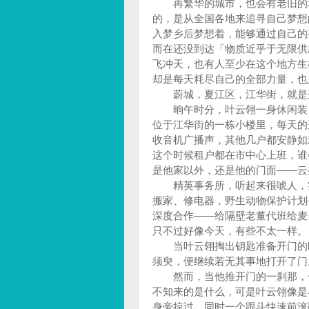
再繁华的城市，也会有老旧的城
的，是从全国各地来追寻自己梦想
入梦乡后梦想着，能够通过自己的
而在还没到达「物质近乎于无限供
飞冲天，也有人至少在这个地方生
却是每天耗尽自己的全部力量，
蔚城，夏江区，江华街，就是
晌午时分，叶云翎一身休闲装，
位于江华街的一栋小楼里，每天的
收音机广播声，其他几户都安静如
这个时候租户都在市中心上班，谁
是他家以外，还是他的门面——
精英事务所，听起来很唬人，实
搬家、修电器，野生动物保护计划
深度合作——给隔壁老董代班给麦
只不过好像今天，有些不太一样
当叶云翎掏出钥匙准备开门的时
须臾，便继续若无其事地打开了
然而，当他推开门的一刹那，一
不知来的是什么，可是叶云翎像是
身旁掠过，同时一个跟斗快速前