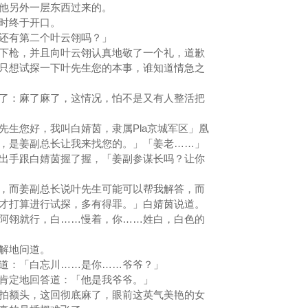
着他另外一层东西过来的。
时终于开口。
还有第二个叶云翎吗？」
枪，并且向叶云翎认真地敬了一个礼，道歉
只想试探一下叶先生您的本事，谁知道情急之
：麻了麻了，这情况，怕不是又有人整活把
生您好，我叫白婧茵，隶属Pla京城军区」凰
，是姜副总长让我来找您的。」「姜老……」
出手跟白婧茵握了握，「姜副参谋长吗？让你
而姜副总长说叶先生可能可以帮我解答，而
才打算进行试探，多有得罪。」白婧茵说道。
翎就行，白……慢着，你……姓白，白色的
解地问道。
：「白忘川……是你……爷爷？」
定地回答道：「他是我爷爷。」
额头，这回彻底麻了，眼前这英气美艳的女