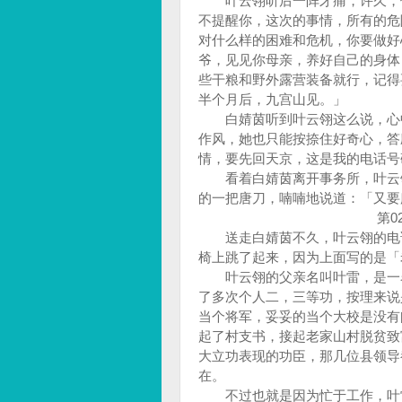
叶云翎听后一阵牙痛，许久，他
不提醒你，这次的事情，所有的危
对什么样的困难和危机，你要做好
爷，见见你母亲，养好自己的身体
些干粮和野外露营装备就行，记得
半个月后，九宫山见。」
白婧茵听到叶云翎这么说，心中
作风，她也只能按捺住好奇心，答
情，要先回天京，这是我的电话号
看着白婧茵离开事务所，叶云翎
的一把唐刀，喃喃地说道：「又
第02章：前
送走白婧茵不久，叶云翎的电话
椅上跳了起来，因为上面写的是
叶云翎的父亲名叫叶雷，是一名
了多次个人二，三等功，按理来说
当个将军，妥妥的当个大校是没有
起了村支书，接起老家山村脱贫致
大立功表现的功臣，那几位县领导
在。
不过也就是因为忙于工作，叶雷