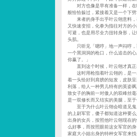
对方也像是早有准备一样，在叶
般恰恰躲过，紧接着又是一个下
来者的身手出乎叶云翎意料，在
又快速变招，化拳为指往对方的小
可避，也是用尽全力扭转身形，让
头肌。
只听见「嗯哼」地一声闷哼，而
一个黑洞洞的枪口，什么追击的心
你赢了。」
直到这个时候，叶云翎才真正看
这时用枪指着叶云翎的，是一名
着一头恰好到肩膀的短发，皮肤呈
利落，给人一种男儿特有的英姿飒
致女子的胸前一对傲人的双峰丝毫
是一双修长而又结实的美腿，至于
至于为什么叶云翎会暗道见鬼，
的上尉军官，傻子都知道这种要么
出身的女兵，按照他叶云翎现在的
么好事，而按照眼前这女军官的身
家庭大小姐出身的特种女军官来找