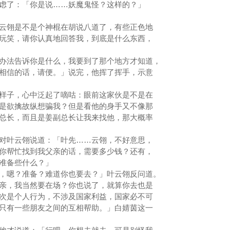
了：「你是说……妖魔鬼怪？这样的？」
翎是不是个神棍在胡说八道了，有些正色地
玩笑，请你认真地回答我，到底是什么东西，
法告诉你是什么，我要到了那个地方才知道，
相信的话，请便。」说完，他挥了挥手，示意
子，心中泛起了嘀咕：眼前这家伙是不是在
是欲擒故纵想骗我？但是看他的身手又不像那
总长，而且是姜副总长让我来找他，那大概率
叶云翎说道：「叶先……云翎，不好意思，
你帮忙找到我父亲的话，需要多少钱？还有，
我准备些什么？」
嗯？准备？难道你也要去？」叶云翎反问道。
，我当然要在场？你也说了，就算你去也是
次是个人行为，不涉及国家利益，国家必不可
只有一些朋友之间的互相帮助。」白婧茵这一