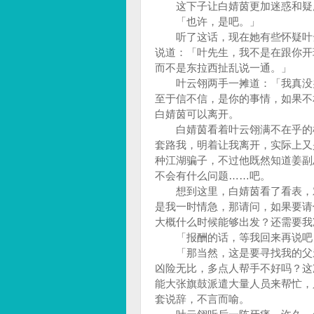
这下子让白婧茵更加迷惑和疑虑
「也许，是吧。」
听了这话，现在她有些怀疑叶云
说道：「叶先生，我不是在跟你开
而不是东拉西扯乱说一通。」
叶云翎两手一摊道：「我真没办
至于信不信，是你的事情，如果不
白婧茵可以离开。
白婧茵看着叶云翎满不在乎的样
套路我，明着让我离开，实际上又
种江湖骗子，不过他既然知道姜副
不会有什么问题……吧。
想到这里，白婧茵看了看表，对
是我一时情急，那请问，如果要请
大概什么时候能够出发？还需要
「报酬的话，等我回来再说吧，
「那当然，这是要寻找我的父亲
凶险无比，多点人帮手不好吗？这
能大张旗鼓派遣大量人员来帮忙，
套说辞，不言而喻。