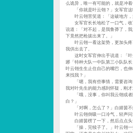
么诡异，唯一有可能的，就是冲
「你就是叶云翎？」女军官这
叶云翎苦笑道：「这破地方，
女军官长长地松了一口气，收下
说道：「对不起，是我鲁莽了，我
下竟然把枪拔出来了。」
叶云翎一看这架势，更加头疼了
我供出去了。
这时女军官伸出手说道：「叶先
琊「特种大队一中队第三小队队长
叶云翎生生止住自己的嘴巴，也伸
来找我？」
「嗯，我有些事情，需要咨询，
我对叶先生的能力感到怀疑，刚才
「哦，没事，你叫我云翎或者阿
白？」
「对啊，怎么了？」白婧茵不
叶云翎倒吸一口冷气，轻声问道
白婧茵楞了一下，然后点点头肯
「操，完犊子了。」叶云翎一拍