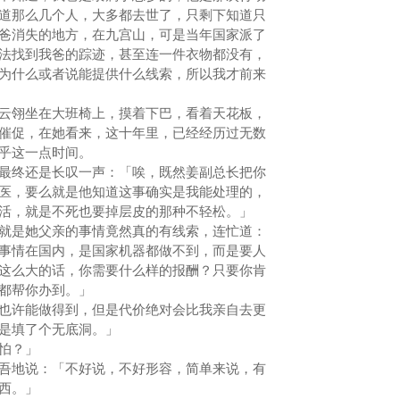
道那么几个人，大多都去世了，只剩下知道只
爸消失的地方，在九宫山，可是当年国家派了
法找到我爸的踪迹，甚至连一件衣物都没有，
为什么或者说能提供什么线索，所以我才前来
翎坐在大班椅上，摸着下巴，看着天花板，
催促，在她看来，这十年里，已经经历过无数
在乎这一点时间。
终还是长叹一声：「唉，既然姜副总长把你
医，要么就是他知道这事确实是我能处理的，
活，就是不死也要掉层皮的那种不轻松。」
是她父亲的事情竟然真的有线索，连忙道：
事情在国内，是国家机器都做不到，而是要人
这么大的话，你需要什么样的报酬？只要你肯
量都帮你办到。」
许能做得到，但是代价绝对会比我亲自去更
就是填了个无底洞。」
怕？」
地说：「不好说，不好形容，简单来说，有
东西。」