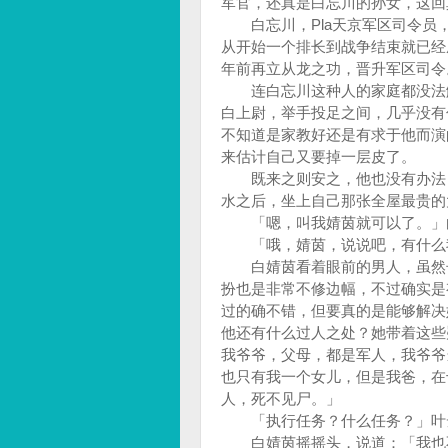
军官，还真是白忘川的孙女，这
白忘川，Pla天京军区司令员
从开始一个排长到战争结束就已经
年前再立从龙之功，晋升军区司
连白忘川这种人的家庭都没法解
白上尉，举手投足之间，几乎没有
不知道是家教好还是有求于他而演
来估计自己又要掉一层皮了。
既来之则安之，他也没有办法，
水之后，坐上自己那张全屋最贵
「嗯，叫我婧茵就可以了。」
「哦，婧茵，说说吧，有什么我
白婧茵看着眼前的男人，虽然长
扮也是非常不修边幅，不过确实是
过的确不错，但要真的是能够解决
他还有什么过人之处？她带着这些
我爷爷，父母，都是军人，我爷爷
也只有我一个女儿，但是我爸，在
人，死不见尸。」
「执行任务？什么任务？」叶
白婧茵摇摇头，说道：「我也不