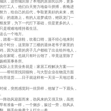
区，这些城区除了本地的原居民以外，更多
的打工人，他们白天努力地奋斗拼搏，夜晚进
努力，给自己的后代，争取更美好的未来，然
应」的道路上，有的人追梦成功，鲤跃龙门一
根发芽，为下一代打下基础，但是更多的人，
也只是艰难地维持着生活。
这么一个地方。
踏着一双凉鞋，吹着口哨，漫不经心地来到
这个时分，这里除了三楼的退休老爷子家里的
鸡，因为这里的房子几户都租了出去给外地人，
会在家呢，也就只有叶云翎了，毕竟这里除了
云扬精英事务所。
际上主营业务就是：家居工程解决方案——
——帮邻里找回猫狗，与大型企业在物流方面
当劳送货……日子就这样有一天没一天地过着，
。
候，突然感觉到一丝异样，他皱了一下眉头，
门。
阵劲风迎面而来，劲风来的又强又快，虽然
早有准备一样，一个侧步，躲过一旁，劲风从
滚翻，顺手向偷袭之人打出一拳。