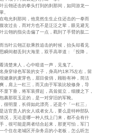
云翎还击的拳头打到的刹那间，如同游龙一
劈掌。
电光刹那间，他竟然生生止住还击的一拳而
腹攻过去，而对方也不是泛泛之辈，眼见避无
叶云翎的指尖击偏了一点，戳到了手臂的肱二
当叶云翎正欲乘胜追击的时候，抬头却看见
思瞬间都丢到大海里，双手高举道：「投降，
清楚来人，心中暗道一声，见鬼了。
身穿绿色军装的女子，身高约1米75左右，留
现健康的麦芽色，眉目俊俏，顾盼有神，简洁
爽，肩上一杠三，而又由于军装比较修身，导
不显下垂，将军装撑起，高耸挺立，细腰之下，
包裹那双玉足的，是一对穿旧的军靴。
很明显，长得如此漂亮，还是个「一杠三」
是达官贵人的女人或者女儿，要么是特种部队
情况，无论是哪一种人找上门来，都不会有什
手，很可能是两者结合起来，那更可怕，军门
一个住在老城区开杂务店的小老板，怎么听怎