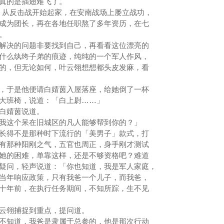
回真的是插翅难飞了。
，从反击战开始起家，在安南战场上屡立战功，
成为团长，再在各地任职熬了多年资历，在七
令。
决的问题非要找到自己，再看看这位漂亮的
什么纨绔子弟的痕迹，纯纯的一个军人作风，
的，但无论如何，叶云翎想想都头皮发麻，看
于是他便请白婧茵入屋落座，给她倒了一杯
的大班椅，说道：「白上尉……」
白婧茵说道。
这个呆在旧城区的凡人能够帮到你的？」
得不是那种时下流行的「美男子」款式，打
有那种阳刚之气，五官也周正，身手刚才测试
她的困难，单靠这样，还是不够资格吧？难道
疑问，轻声说道：「你也知道，我是军人家庭，
当年响应政策，只有我爸一个儿子，而我爸，
十年前，在执行任务期间，不知所踪，生不见
云翎捕捉到重点，提问道。
知道，我爸是隶属于总参的，他是那次行动