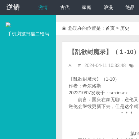
逆鳞
逆鳞
激情
古代
家庭
浪漫
绝品
您现在的位置是：
首页
>
历史
手机浏览扫描二维码
【乱欲封魔录】（１-10
2024-04-11 10:33:48
【乱欲封魔录】（1-10）
作者：希尔洛斯
2022/10/07发表于：sexinsex
前言：国庆在家无聊，逆伦又卡
逆伦会继续更新下去，但是这个
＊＊＊ ＊＊
第01章：美