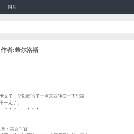
同居
）作者:希尔洛斯
文了，所以瞎写了一点东西转变一下思路，
就不一定了。
＊ ＊＊＊
女军官