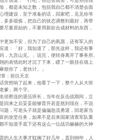
才说道：「行吧，你想去就去，可是别怪我
险，都是未知之数，包括我自己都不清楚会面
心理建设，至于准备的话，回家吧，见见你爷
，多多锻炼，把自己的状态调整到最好，再带
要尽量原始的，不要用新款合成材料的东西，
更加不安，但为了自己的夙愿，还有军人的
应道：「好，我知道了，那先这样，我还有事
码，九宫山见。」说完，便转身离开了事务所。
的表情此时才沉了下来，瞟了一眼挂在墙上
要麻烦你了，老伙计。」
往天京
突然响了起来，他看了一下，整个人从大班
「老爹」两个字。
侦察连的退伍班长，当年在反击战期间，立
是回来之后妥妥能够晋升若是熬到现在，不说
问题，可老头子就是偏偏急流勇退，回老家当
富的攻坚任务，如果不是后来国家清查军队重
都不知道手底下还有这么一位战功赫赫的大神
的人生大事才耽搁了好几年，直到88年，人