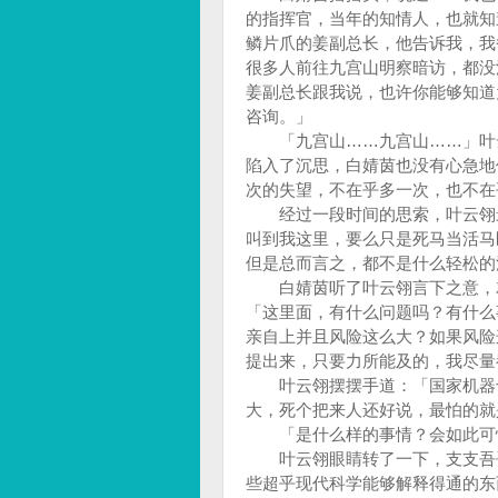
的指挥官，当年的知情人，也就知
鳞片爪的姜副总长，他告诉我，我
很多人前往九宫山明察暗访，都没
姜副总长跟我说，也许你能够知道
咨询。」
「九宫山……九宫山……」叶云
陷入了沉思，白婧茵也没有心急地
次的失望，不在乎多一次，也不
经过一段时间的思索，叶云翎最
叫到我这里，要么只是死马当活马
但是总而言之，都不是什么轻松的
白婧茵听了叶云翎言下之意，就
「这里面，有什么问题吗？有什么
亲自上并且风险这么大？如果风险
提出来，只要力所能及的，我尽
叶云翎摆摆手道：「国家机器也
大，死个把来人还好说，最怕的
「是什么样的事情？会如此可
叶云翎眼睛转了一下，支支吾吾
些超乎现代科学能够解释得通的